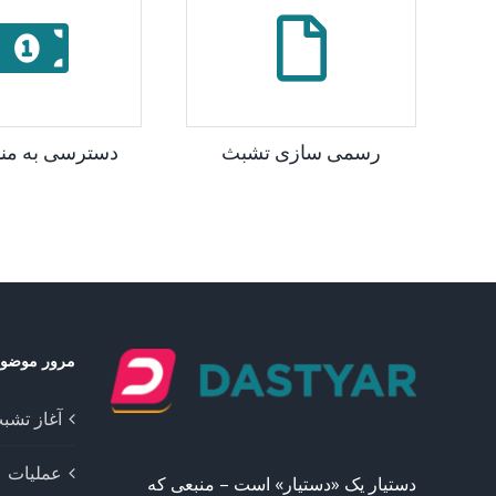
رسمی سازی تشبث
دسترسی به منا
مرور موضو
آغاز تشب
عملیات
دستیار یک «دستیار» است – منبعی که