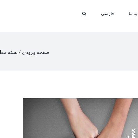
ه ما
فارسی
صفحه ورودی
/
بسته معل