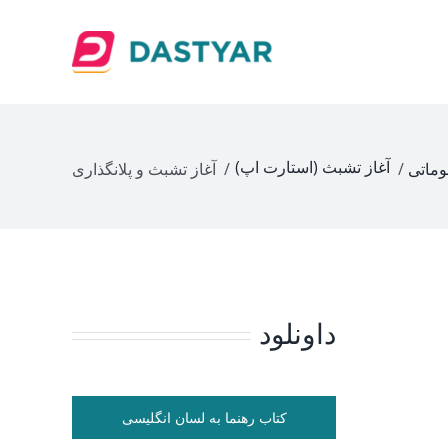
آغاز تشبث (استارت اپ)
وماتی
/
/ آغاز تشبث و پلانگذاری
داونلود
کتاب رهنما به لسان انگلیسی